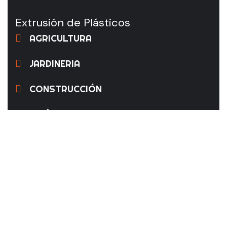
Extrusión de Plásticos
AGRICULTURA
JARDINERIA
CONSTRUCCIÓN
INDÚSTRIA
Dirección:
Pol. Ind. El Carrascot, c/Fusters, 2 - 46850 - L'Olleria
(Valencia)
Teléfono: 962 200 080
Email: info@plasdexin.com