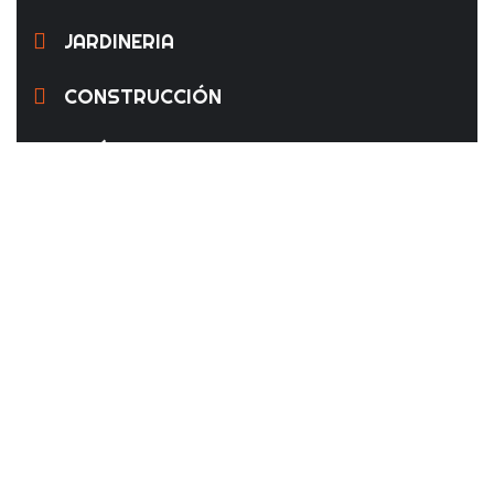
JARDINERIA
CONSTRUCCIÓN
INDÚSTRIA
Dirección:
Pol. Ind. El Carrascot, c/Fusters, 2 - 46850 - L'Olleria
(Valencia)
Teléfono: 962 200 080
Email: info@plasdexin.com
Copyright © 2024 PLASDEXIN, SLL. Todos los derechos
reservados.